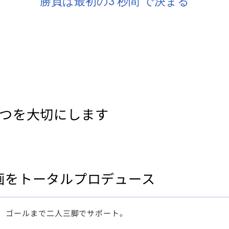
勝負は最初の
3
秒間
で決まる
3つを大切にします
画をトータルプロデュース
、ゴールまで二人三脚でサポート。