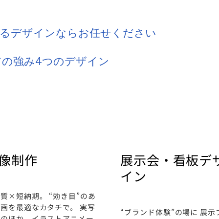
けるデザインならお任せください
アの強み
4
つのデザイン
像制作
展示会・看板デ
イン
質×短納期。 “効き目”のあ
画を最適なカタチで。 実写
“ブランド体験”の場に 展示
影のほか、イラストアニメー